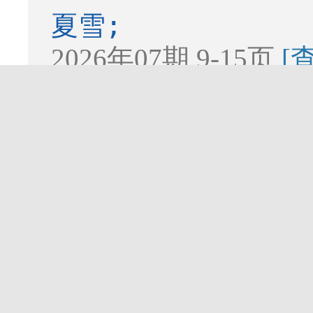
夏雪;
2026年07期 9-15页
[
1591K]
智慧城轨
北京地铁智能运
于霖;李宇杰;李熙;
2026年07期 16-22页
1441K]